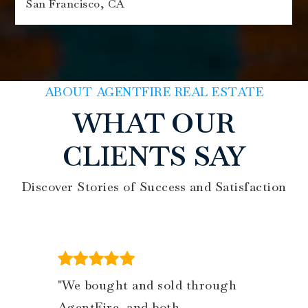
San Francisco, CA
4
3
2,263
BEDS
BATHS
SQFT
ABOUT AGENTFIRE REAL ESTATE
WHAT OUR
CLIENTS SAY
Discover Stories of Success and Satisfaction
"We bought and sold through
AgentFire, and both